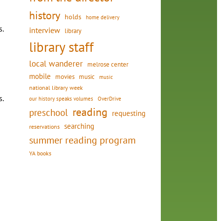
history
holds
home delivery
.
interview
library
library staff
local wanderer
melrose center
mobile
movies
music
music
national library week
s.
our history speaks volumes
OverDrive
reading
preschool
requesting
searching
reservations
summer reading program
YA books