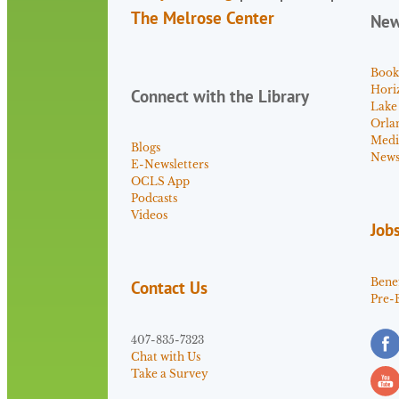
The Melrose Center
Ne
Book
Hori
Connect with the Library
Lake
Orla
Medi
Blogs
News 
E-Newsletters
OCLS App
Podcasts
Videos
Job
Benef
Contact Us
Pre-
407-835-7323
Chat with Us
Take a Survey