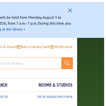
g will be held from Monday, August 3 to
026, from 7 a.m.–7 p.m. During this time, you
›
 at the library
ns & Hours
Get a Library Card
My Account
ARCH
ROOMS & STUDIOS
ENTER
WE’RE HIRING! APPLY NOW