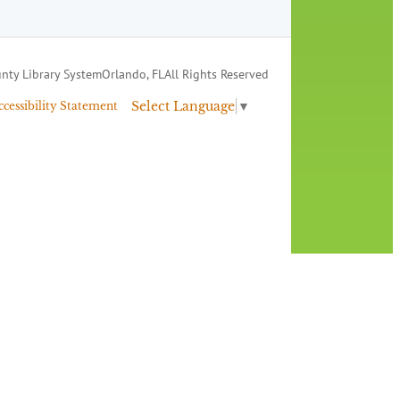
nty Library System
Orlando, FL
All Rights Reserved
Select Language
▼
ccessibility Statement