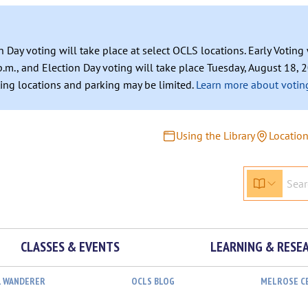
n Day voting will take place at select OCLS locations. Early Votin
.m., and Election Day voting will take place Tuesday, August 18, 2
ating locations and parking may be limited.
Learn more about voting
Using the Library
Locatio
CLASSES & EVENTS
LEARNING & RESE
L WANDERER
OCLS BLOG
MELROSE C