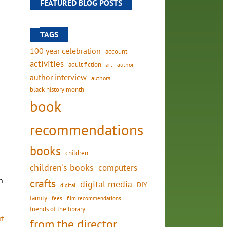
FEATURED BLOG POSTS
TAGS
100 year celebration
account
activities
adult fiction
art
author
author interview
authors
black history month
book
recommendations
books
children
children's books
computers
n
crafts
digital media
DIY
digital
family
fees
film recommendations
friends of the library
rt
from the director