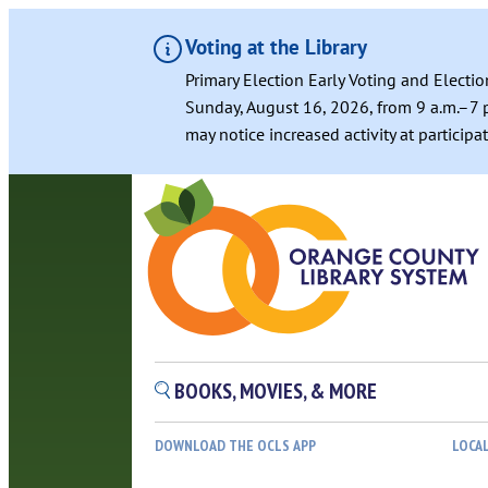
Voting at the Library
Primary Election Early Voting and Electio
Sunday, August 16, 2026, from 9 a.m.–7 p
may notice increased activity at particip
Skip
to
content
BOOKS, MOVIES, & MORE
DOWNLOAD THE OCLS APP
LOCA