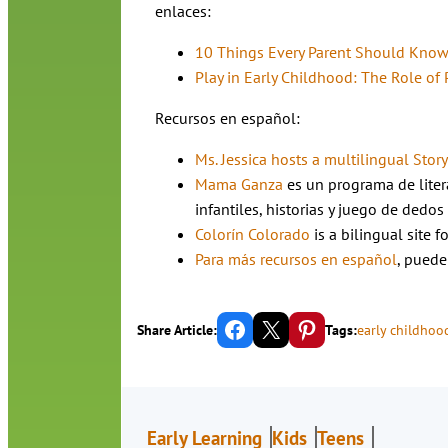
enlaces:
10 Things Every Parent Should Know
Play in Early Childhood: The Role of 
Recursos en español:
Ms. Jessica hosts a multilingual Stor
Mama Ganza
es un programa de liter
infantiles, historias y juego de dedos 
Colorín Colorado
is a bilingual site 
Para más recursos en español
, puede
Share on Facebook
Email this Page
Share on Pinterest
Share Article:
Tags:
early childho
Early Learning
Kids
Teens