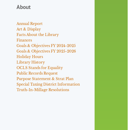
About
Annual Report
Art & Display
Facts About the Library
Finances
Goals & Objectives FY 2024-2025
Goals & Objectives FY 2025-2026
Holiday Hours
Library History
OCLS Stands for Equality
Public Records Request
Purpose Statement & Strat Plan
Special Taxing District Information
Truth-In-Millage Resolutions