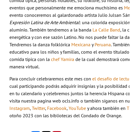
comida típica, personas notables, su folklore, su historia, l
eventos que personalmente me emociona muchísimo es
Meet
evento conoceremos al galardonado artista Julio Julsan Sánch
Expresión Latina de Arte Ambiental
: una colorida exposición 
aluminio. También tendremos a la banda
La Calle Band
, la 
energética y con ese sazón Latino. No nos puede faltar la d
Tendremos la danza folklórica
Mexicana
y
Peruana
. También
educativo para los niños y familias, como el evento titulado
comida típica con la
chef Yamira
de la cual demostrará como 
manera virtual.
Para concluir celebraremos este mes con
el desafío de lectur
cual participando podrás adquirir insignias y la posibilidad
en tu calendario y celebremos juntos la herencia Hispana co
visita nuestra pagina web ocls.info o también síganos en nu
Instagram
,
Twitter
,
Facebook
,
YouTube
y ahora también en
Ti
otoño 2023 con las bibliotecas del Condado de Orange.