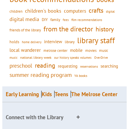
crafts
children's books
computers
children
digital
digital media
DIY
family
fees
film recommendations
from the director
history
friends of the library
library staff
interview
holds
library
home delivery
local wanderer
mobile
movies
music
melrose center
national library week
our history speaks volumes
music
OverDrive
reading
preschool
requesting
searching
reservations
summer reading program
YA books
Early Learning
Kids
Teens
The Melrose Center
Connect with the Library