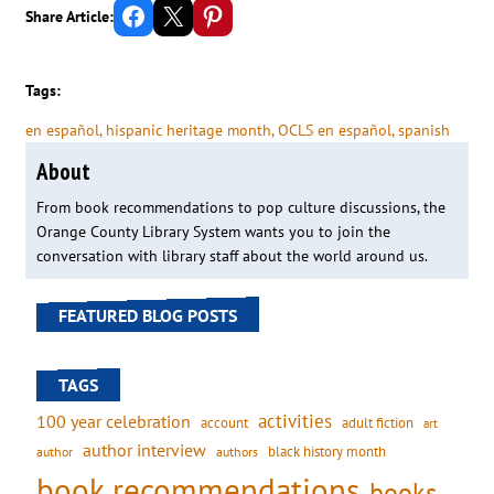
Share on Facebook
Email this Page
Share on Pinterest
Share Article:
Tags:
en español
, 
hispanic heritage month
, 
OCLS en español
, 
spanish
About
From book recommendations to pop culture discussions, the
Orange County Library System wants you to join the
conversation with library staff about the world around us.
FEATURED BLOG POSTS
TAGS
activities
100 year celebration
account
adult fiction
art
author interview
black history month
authors
author
book recommendations
books