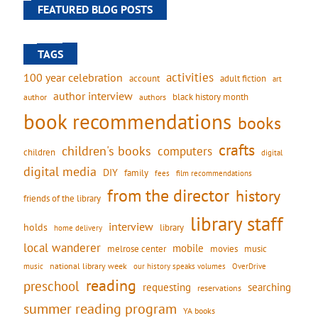
FEATURED BLOG POSTS
TAGS
activities
100 year celebration
account
adult fiction
art
author interview
black history month
authors
author
book recommendations
books
crafts
children's books
computers
children
digital
digital media
DIY
family
fees
film recommendations
from the director
history
friends of the library
library staff
interview
holds
library
home delivery
local wanderer
mobile
movies
music
melrose center
national library week
our history speaks volumes
music
OverDrive
reading
preschool
requesting
searching
reservations
summer reading program
YA books