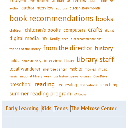
activities
100 year celebration
account
adult fiction
art
author interview
black history month
authors
author
book recommendations
books
crafts
children's books
computers
children
digital
digital media
DIY
family
fees
film recommendations
from the director
history
friends of the library
library staff
interview
holds
library
home delivery
local wanderer
mobile
movies
music
melrose center
national library week
our history speaks volumes
music
OverDrive
reading
preschool
requesting
searching
reservations
summer reading program
YA books
Early Learning
Kids
Teens
The Melrose Center