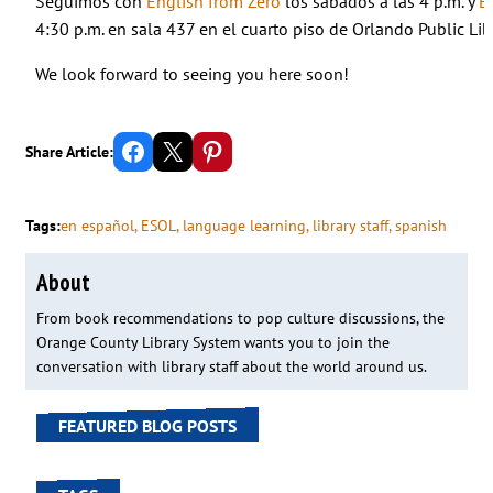
Seguimos con
English from Zero
los sábados a las 4 p.m. y
E
4:30 p.m. en sala 437 en el cuarto piso de Orlando Public Libr
We look forward to seeing you here soon!
Share on Facebook
Email this Page
Share on Pinterest
Share Article:
Tags:
en español
, 
ESOL
, 
language learning
, 
library staff
, 
spanish
About
From book recommendations to pop culture discussions, the
Orange County Library System wants you to join the
conversation with library staff about the world around us.
FEATURED BLOG POSTS