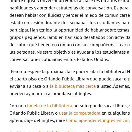
titula English Conversation Hour. La clase les da a los estudi
habilidades y aprender estrategias de conversación. Es para 
desean hablar con fluidez y perder el miedo de comunicarse 
estado en sesión durante dos semanas, los estudiantes han mo
participar. Han tenido la oportunidad de hablar sobre temas
grupos pequeños. También han sido desafiados con actividad
descubrir qué tienen en común con sus compañeros, crear un 
las personas. Nuestro objetivo es ayudar a los estudiantes a
conversaciones cotidianas en los Estados Unidos.
¡Pero no espere la próxima clase para visitar la biblioteca!
el cuarto piso de Orlando Public Library que puede sacar o
pu
enviar a su casa o a
la biblioteca más cerca
a usted. Además,
pueden ayudarle a acomodarse al inglés.
Con una
tarjeta de la biblioteca
no solo puede sacar libros, 
Orlando Public Library o
usar la computadora
en cualquier su
aprendizaje del inglés, mire
Cómo aprender el inglés en cinc