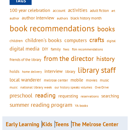
TAGS
activities
100 year celebration
account
adult fiction
art
author interview
black history month
authors
author
book recommendations
books
crafts
children's books
computers
children
digital
digital media
DIY
family
fees
film recommendations
from the director
history
friends of the library
library staff
interview
holds
library
home delivery
local wanderer
mobile
movies
music
melrose center
national library week
our history speaks volumes
music
OverDrive
reading
preschool
requesting
searching
reservations
summer reading program
YA books
Early Learning
Kids
Teens
The Melrose Center