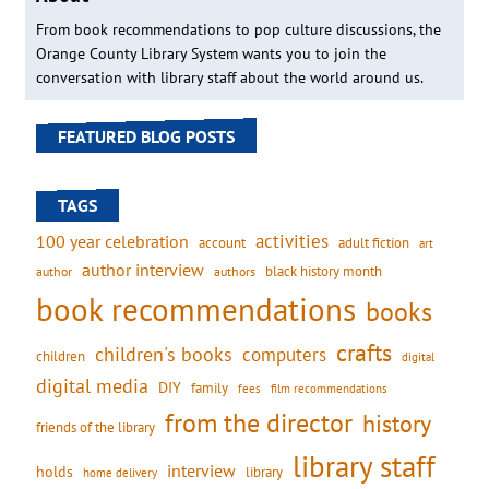
From book recommendations to pop culture discussions, the
Orange County Library System wants you to join the
conversation with library staff about the world around us.
FEATURED BLOG POSTS
TAGS
activities
100 year celebration
account
adult fiction
art
author interview
black history month
authors
author
book recommendations
books
crafts
children's books
computers
children
digital
digital media
DIY
family
fees
film recommendations
from the director
history
friends of the library
library staff
interview
holds
library
home delivery