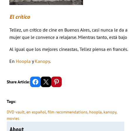
El crítico
Tellez, un crítico de cine en Buenos Aires, casi nunca le da a
mujer que le convence a relajarse. Mientras tanto, está bajo p
Al igual que los mejores cineastas, Tellez piensa en francés
En
Hoopla
y
Kanopy
.
Share on Facebook
Email this Page
Share on Pinterest
Share Article:
Tags:
DVD vault
, 
en español
, 
film recommendations
, 
hoopla
, 
kanopy
, 
movies
About