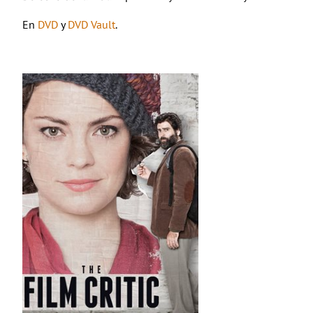
En
DVD
y
DVD Vault
.