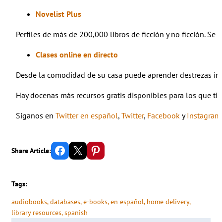
Novelist Plus
Perfiles de más de 200,000 libros de ficción y no ficción. Se
Clases online en directo
Desde la comodidad de su casa puede aprender destrezas imp
Hay docenas más recursos gratis disponibles para los que tie
Síganos en
Twitter en español
,
Twitter
,
Facebook
y
Instagram
Share on Facebook
Email this Page
Share on Pinterest
Share Article:
Tags:
audiobooks
, 
databases
, 
e-books
, 
en español
, 
home delivery
, 
library resources
, 
spanish