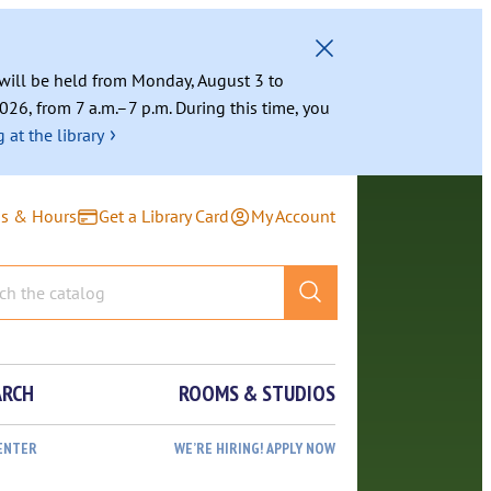
g will be held from Monday, August 3 to
026, from 7 a.m.–7 p.m. During this time, you
›
 at the library
ns & Hours
Get a Library Card
My Account
ARCH
ROOMS & STUDIOS
ENTER
WE’RE HIRING! APPLY NOW