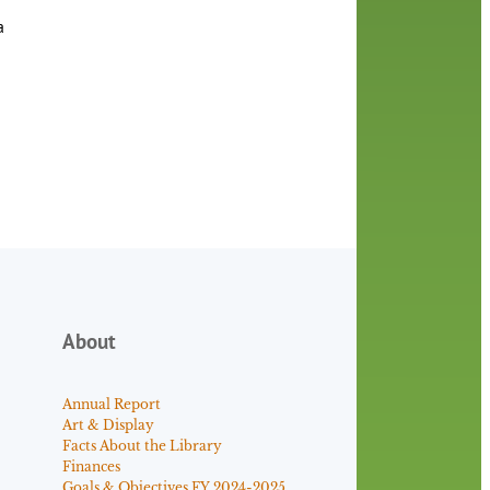
a
About
Annual Report
Art & Display
Facts About the Library
Finances
Goals & Objectives FY 2024-2025