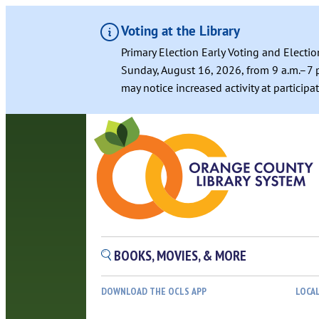
Voting at the Library
Primary Election Early Voting and Electio
Sunday, August 16, 2026, from 9 a.m.–7 p
may notice increased activity at particip
Skip
to
content
BOOKS, MOVIES, & MORE
DOWNLOAD THE OCLS APP
LOCA