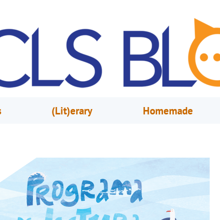
s
(Lit)erary
Homemade