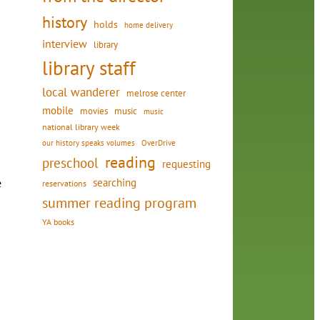
history
holds
home delivery
interview
library
library staff
local wanderer
melrose center
mobile
movies
music
music
national library week
our history speaks volumes
OverDrive
reading
preschool
requesting
e
searching
reservations
summer reading program
YA books