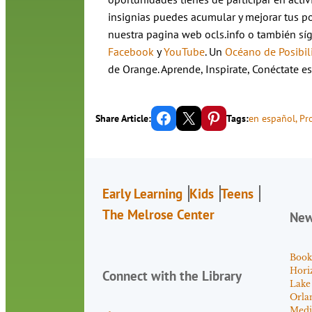
insignias puedes acumular y mejorar tus po
nuestra pagina web ocls.info o también s
Facebook
y
YouTube
. Un
Océano de Posibil
de Orange. Aprende, Inspirate, Conéctate 
Share on Facebook
Email this Page
Share on Pinterest
Share Article:
Tags:
en español
, 
Pr
Early Learning
Kids
Teens
The Melrose Center
Ne
Book
Hori
Connect with the Library
Lake
Orla
Medi