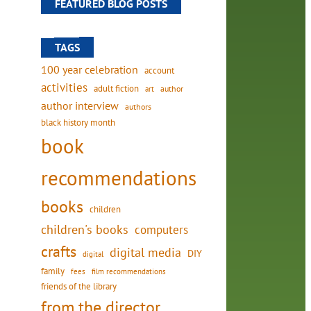
FEATURED BLOG POSTS
TAGS
100 year celebration
account
activities
adult fiction
art
author
author interview
authors
black history month
book
recommendations
books
children
children's books
computers
crafts
digital media
DIY
digital
family
fees
film recommendations
friends of the library
from the director