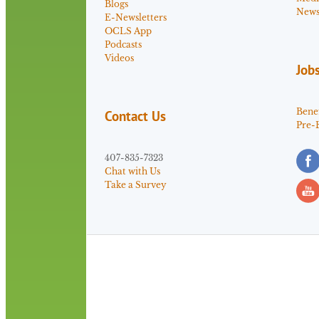
Blogs
News 
E-Newsletters
OCLS App
Podcasts
Videos
Job
Benef
Contact Us
Pre-
407-835-7323
Chat with Us
Take a Survey