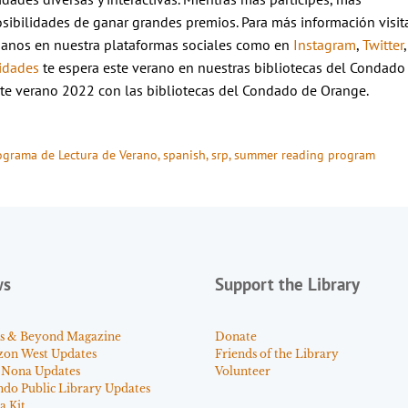
sibilidades de ganar grandes premios. Para más información visit
íganos en nuestra plataformas sociales como en
Instagram
,
Twitter
,
idades
te espera este verano en nuestras bibliotecas del Condado
este verano 2022 con las bibliotecas del Condado de Orange.
ograma de Lectura de Verano
, 
spanish
, 
srp
, 
summer reading program
ws
Support the Library
s & Beyond Magazine
Donate
zon West Updates
Friends of the Library
 Nona Updates
Volunteer
ndo Public Library Updates
a Kit