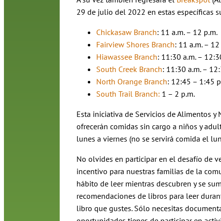
29 de julio del 2022 en estas específicas s
Chickasaw Branch
: 11 a.m. – 12 p.m.
Fairview Shores Branch
: 11 a.m. – 12
Hiawassee Branch
: 11:30 a.m. – 12:3
South Creek Branch
: 11:30 a.m. – 12
North Orange Branch
: 12:45 – 1:45 p
South Trail Branch:
1 – 2 p.m.
Esta iniciativa de Servicios de Alimentos 
ofrecerán comidas sin cargo a niños y adul
lunes a viernes (no se servirá comida el lun
No olvides en participar en el desafío de 
incentivo para nuestras familias de la com
hábito de leer mientras descubren y se sum
recomendaciones de libros para leer duran
libro que gustes. Sólo necesitas documenta
oportunidades tienes de participar en activ