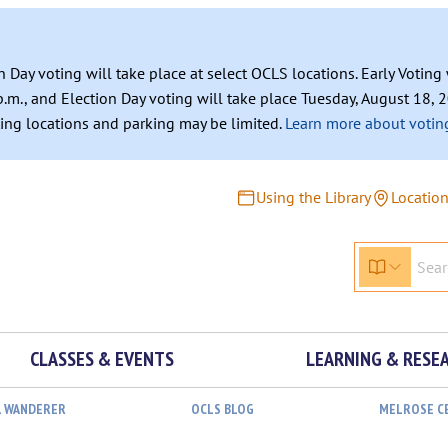
n Day voting will take place at select OCLS locations. Early Votin
.m., and Election Day voting will take place Tuesday, August 18, 2
ating locations and parking may be limited.
Learn more about voting
Using the Library
Locatio
CLASSES & EVENTS
LEARNING & RESE
L WANDERER
OCLS BLOG
MELROSE C