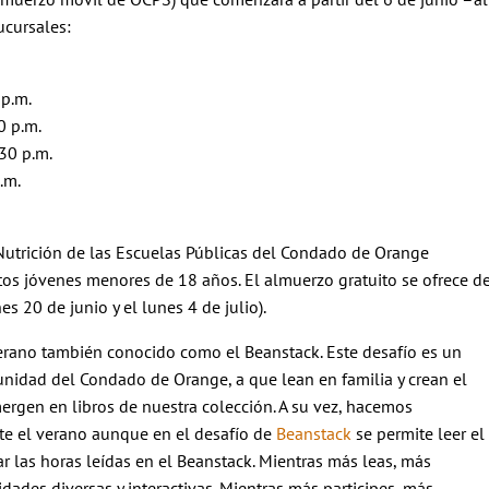
ucursales:
 p.m.
0 p.m.
:30 p.m.
.m.
y Nutrición de las Escuelas Públicas del Condado de Orange
tos jóvenes menores de 18 años. El almuerzo gratuito se ofrece d
es 20 de junio y el lunes 4 de julio).
verano también conocido como el Beanstack. Este desafío es un
unidad del Condado de Orange, a que lean en familia y crean el
ergen en libros de nuestra colección. A su vez, hacemos
te el verano aunque en el desafío de
Beanstack
se permite leer el
r las horas leídas en el Beanstack. Mientras más leas, más
idades diversas y interactivas. Mientras más participes, más