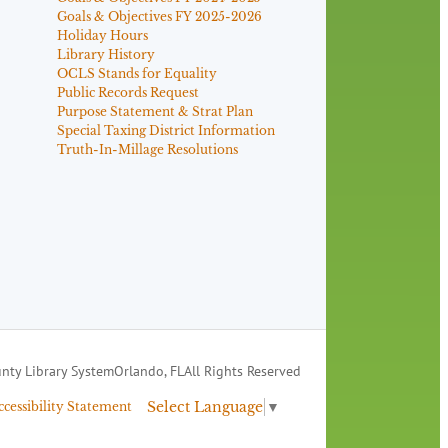
Goals & Objectives FY 2025-2026
Holiday Hours
Library History
OCLS Stands for Equality
Public Records Request
Purpose Statement & Strat Plan
Special Taxing District Information
Truth-In-Millage Resolutions
nty Library System
Orlando, FL
All Rights Reserved
Select Language
▼
ccessibility Statement